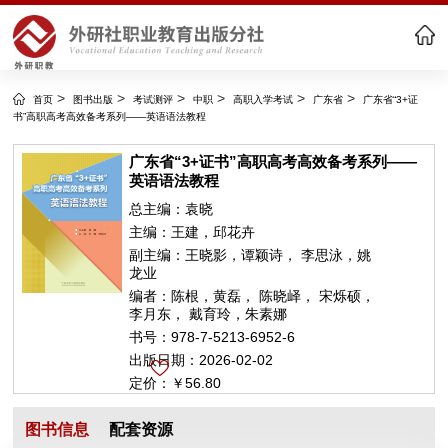
>
>
>
>
>
>
首页
图书出版
考试测评
中职
高职入学考试
广东省
广东省“3+证
书”高职高考高效备考系列——英语语法教程
广东省“3+证书”高职高考高效备考系列——
英语语法教程
总主编：
袁晓
主编：
王建，邱花卉
副主编：
王晓影，谭颖诗， 李思泳，姚
龙业
编者：
陈根，黄磊， 陈晓峄， 宋烁硕，
李月东， 戴育玲，朱素娜
书号：
978-7-5213-6952-6
出版日期：
2026-02-02
定价：
￥56.80
目录
样章
图书信息
配套资源