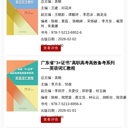
总主编：
袁晓
主编：
王建，邱花卉
副主编：
王晓影，谭颖诗， 李思泳，姚龙业
编者：
陈根，黄磊， 陈晓峄， 宋烁硕， 李月东， 戴育
玲，朱素娜
书号：
978-7-5213-6952-6
出版日期：
2026-02-02
定价：
￥56.80
查看详情
广东省“3+证书”高职高考高效备考系列
——英语词汇教程
总主编：
袁晓
主编：
李月东，邹俊
副主编：
李间开，关爱仪，郑舒蔓，何玉娴
编者：
陈根，闻慧茵，蔡立浩，钟云云，胡昕欣，陈宣豪
书号：
978-7-5213-6956-4
出版日期：
2026-01-01
定价：
￥59.80
查看详情