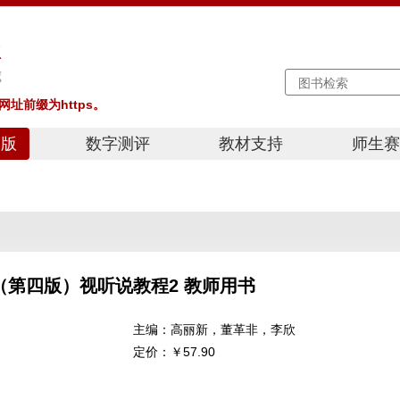
址前缀为https。
出版
数字测评
教材支持
师生赛
教学之
演讲大
写作大
（第四版）视听说教程2 教师用书
主编：
高丽新，董革非，李欣
定价：
￥57.90