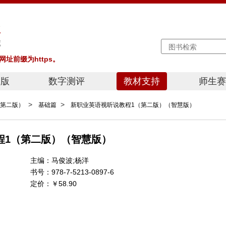
址前缀为https。
出版
数字测评
教材支持
师生赛
教学之
>
>
第二版）
基础篇
新职业英语视听说教程1（第二版）（智慧版）
演讲大
写作大
程1（第二版）（智慧版）
主编：
马俊波;杨洋
书号：
978-7-5213-0897-6
定价：
￥58.90