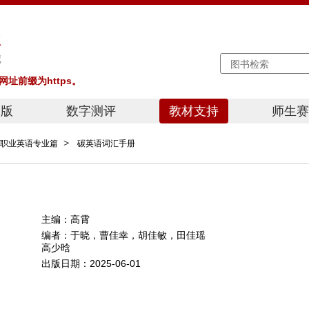
址前缀为https。
出版
数字测评
教材支持
师生赛
教学之
>
职业英语专业篇
碳英语词汇手册
演讲大
写作大
主编：
高霄
编者：
于晓，曹佳幸，胡佳敏，田佳瑶
高少晗
出版日期：
2025-06-01