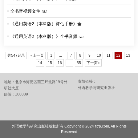
全书音视频文件.rar
《通用英语2（本科版）评估手册》全书
音频.rar
《通用英语2（本科版）》全书音频.rar
共547记录
«上一页
1
...
7
8
9
10
11
12
13
14
15
16
...
55
下一页»
友情链接：
地址：北京市海淀区西三环北路19号外
外语教学与研究出版社
研社大厦
邮编：100089
外语教学与研究出版社版权所有 Copyright © 2024 fltrp.com, All Rights
Reserved