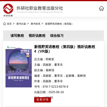
>
>
>
首页
图书出版
图书体系
新视野英语教程（第四版）
读写教程
视听说教程
综合练习
新视野英语教程（第四版）视听说教程
4（VR版）
总主编：
郑树棠
主编：
高丽新，董革非
副主编：
葛树强
编者：
高丽新，董革非，赵春曦，葛树强
作者：
高丽新，董革非
书号：
978-7-5213-6076-9
出版日期：
2025-06-18
定价：
￥69.80
查看详情