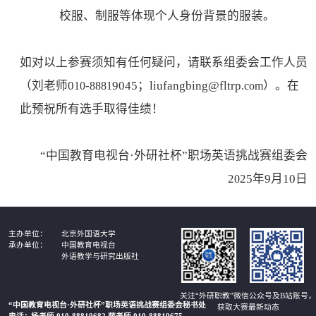
校服、制服等体现个人身份背景的服装。
如对以上参赛须知有任何疑问，请联系组委会工作人员
（
刘
老师
0
-
9045
；
liufangbing
@fltrp
）。在
10
8881
.com
此预祝所有选手取得佳绩！
“中国教育电视台·外研社杯”职场英语挑战赛组委会
2
25
年
9
月
10
日
0
北京外国语大学
中国教育电视台
外语教学与研究出版社
关注“外研职教”微信公众号及B站账号，
“中国教育电视台·外研社杯”职场英语挑战赛组委会秘书处
获取大赛最新动态