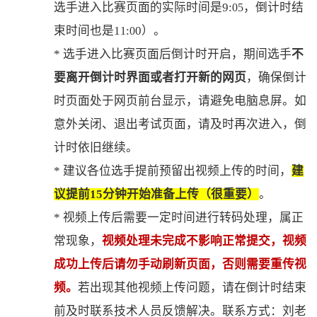
选手进入比赛页面的实际时间是
9:
，倒计时结
05
束时间
也是
1
:
0
）。
1
0
*
选手进入比赛页面后倒计时开启，期间选手
不
要离开
倒计时
界面或者打开新的网页
，确保倒计
时页面处于网页前台显示，
请避免电脑息屏
。
如
意外关闭、退出考试页面，请及时再次进入，倒
计时依旧继续。
*
建议各位选手提前预留出视频上传的时间
，
建
议提前
15分钟开始准备上传（很重要）
。
*
视频上传后需要一定时间进行转码处理，属正
常现象，
视频处理未完成不影响正常提交
，视频
成功上传后请勿手动刷新页面，否则需要重传视
频。
若出现其他视频上传问题，请在倒计时结束
前
及时
联系技术人员反馈解决。联系方式：
刘
老