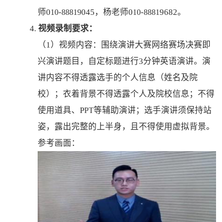
师
0
-
045，
杨
老师
0
-
9682
。
10
88819
10
8881
4
视频录制要求：
.
（
1）视频内容：围绕演讲大赛网络赛场决赛即
兴演讲题目，自定标题进行3分钟英语演讲。演
讲内容不得透露选手的个人信息（姓名及院
校）
；
衣着背景不得透露个人及院校信息
；不得
使用道具、
P
等辅助演讲；选手演讲须保持站
PT
姿，露出完整的上半身，且不得使用虚拟背景
。
参考画面：