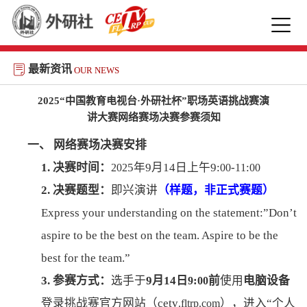
首页
最新资讯
OUR NEWS
大赛通知
2025“中国教育电视台·外研社杯”职场英语挑战赛演
大赛章程
讲大赛网络赛场决赛参赛须知
大赛样题
一、
网络赛场决赛安排
演讲大赛
学习支持
1.
决赛时间：
5
年
9
月
14
日上午
9:
-
:
202
00
11
00
写作大赛
下载专区
2.
决赛题型：
即兴演讲
（样题
，
非正式赛题
）
大赛动态
Express your understanding on the statement:
”
Don
’
t
登录
注册
aspire to be the best on the team. Aspire to be the
best for the team.
”
3.
参赛方式：
选手于
9
月
14
日
:
前
使用
电脑设备
9
00
登录挑战赛官方网站（
cetv
），进入
“个人
.fltrp.com