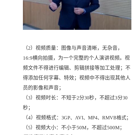
（
）视频质量：图像与声音清晰，无杂音，
2
16:9
横向拍摄，为一个完整的个人演讲视频。视
频文件不得进行编辑、剪辑拼接等加工处理；不
得添加任何字幕、特效；视频中不得出现其他人
员的影像和声音；
（
）视频时长：不短于
2分
秒，不超过
3分
3
30
30
秒；
（
4）
视频格式：
3GP、AVI、MP4、RMVB格式；
（
）视频大小：不小于
50M，不超过500M；
5