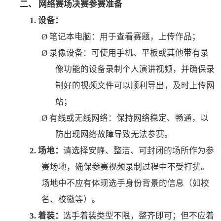
二、
网络赛场决赛参赛准备
1.
设备：
Ø
笔记本电脑：用于查看赛题，上传作品；
Ø
录像设备：可使用手机、平板或其他带有录
像功能的设备录制个人演讲视频，并确保录
制好的视频文件可以顺利导出，
及时
上传网
站；
Ø
有线或无线网络：保持网络
稳定
、
畅通，以
防出现网络故障导致无法参赛。
2.
场地：
请选择安静、整洁、可封闭的场所作为参
赛场地，确保参赛视频录制过程中不受打扰。
场地中不应有体现选手身份背景的信息（如校
名
、
校徽等）。
3.
着装：
选手着装类型不限，整齐即可；但不应着