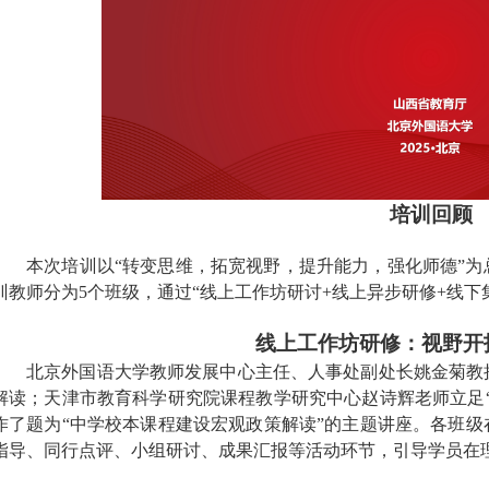
培训回顾
本次培训以
“
转变思维，拓宽视野，提升能力，强化师德
”
为
训
教师分为
5
个班级
，
通过
“线上工作坊研讨
+
线上异步研修
+
线下
线上工作坊研修：
视野开
北京外国语大学教师发展中心主任、人事处副处长姚金菊教
解读
；天津市教育科学研究院课程教学研究中心赵诗辉
老师立足
作了题为
“中学校本课程建设宏观政策解读”
的
主题讲座。
各班级
指导、同行点评、小组研讨、成果汇报等活动环节，
引导学员在