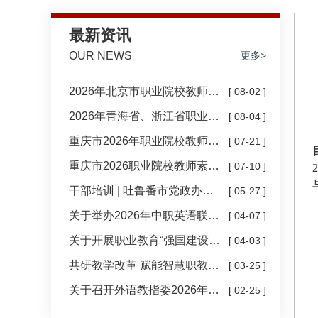
最新资讯
OUR NEWS
更多>
2026年北京市职业院校教师素
[ 08-02 ]
质提高计划国培项目——
2026年青海省、浙江省职业院
[ 08-04 ]
AI+教学能力提升培训、教师
校教师素质提高计划国培项目
教科研能力提升培训、国际化
重庆市2026年职业院校教师素
[ 07-21 ]
——中高职教科研、中职公共
能力提升培训顺利开班
质提高计划国家级培训职普融
基础课和高职英语顺利开班
重庆市2026职业院校教师素质
[ 07-10 ]
2
通改革创新能力提升高级研修
提高计划国家级培训 职普融通
顺利结业
干部培训 | 吐鲁番市党政办公
[ 05-27 ]
改革创新能力提升高级研修顺
室干部人才交流研讨班顺利结
利开班
关于举办2026年中职英语联合
[ 04-07 ]
业
教研活动的通知
关于开展职业教育“强国建设，
[ 04-03 ]
外语何为” 专项课题申报的通
共研教学改革 赋能智慧职教
[ 03-25 ]
知
——河南省职业外语教育与教
关于召开外语教指委2026年度
[ 02-25 ]
学改革研讨会成功举办
工作会议暨教育强国建设背景