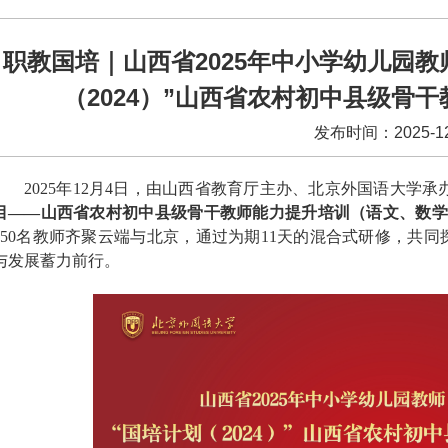
职教国培｜山西省2025年中小学幼儿园教
（2024）”山西省农村初中县级骨
发布时间：2025-12
202
5
年
12
月
4
日
，由山西省教育厅主办、北京外国语大学承
目——山西省农村初中县级骨干教师能力提升培训（语文、数学
50
名教师齐聚
云端与北京
，
通过
为期
11
天的
混合式
研修
，共同
与发展蓄力前行。