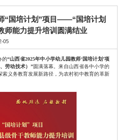
师“国培计划”项目——“国培计划
干教师能力提升培训圆满结业
-05
办的
“
山西省
202
5
年中小学幼儿园教师
‘国培计划’项
、劳动技术）
”
圆满落幕。来自山西省各中小学的
探
索
义
务教育
发展新路径
，为农村初中教育的革新