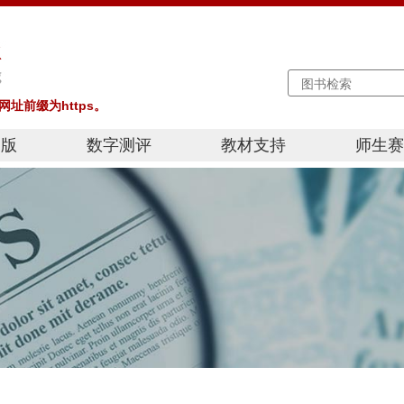
址前缀为https。
出版
数字测评
教材支持
师生赛
教学之
演讲大
写作大